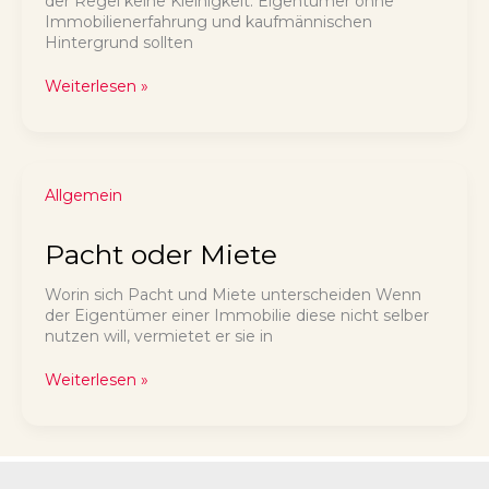
der Regel keine Kleinigkeit. Eigentümer ohne
Immobilienerfahrung und kaufmännischen
Hintergrund sollten
Immobilienverkauf
Weiterlesen »
–
Welche
Dokumente
sind
notwendig
Allgemein
und
nützlich?
Pacht oder Miete
Worin sich Pacht und Miete unterscheiden Wenn
der Eigentümer einer Immobilie diese nicht selber
nutzen will, vermietet er sie in
Pacht
Weiterlesen »
oder
Miete