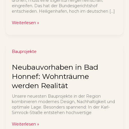
drohen, muss eine Eigentümergemeinschaft
eingreifen. Das hat der Bundesgerichtshof
entschieden. Heiligenhafen, hoch im deutschen […]
BGH-
Weiterlesen »
Urteil
zu
maroden
Balkonen:
Mehr
Bauprojekte
Pflichten
für
Neubauvorhaben in Bad
Eigentümergemeinschaften
Honnef: Wohnträume
werden Realität
Unsere neuesten Bauprojekte in der Region
kombinieren modernes Design, Nachhaltigkeit und
optimale Lage. Besonders spannend: In der Karl-
Simrock-Straße entstehen hochwertige
Neubauvorhaben
Weiterlesen »