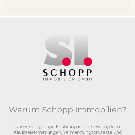
in
Bad
Honnef:
Wohnträume
werden
Realität
Warum Schopp Immobilien?
Unsere langjährige Erfahrung ist Ihr Gewinn, denn
Kaufpreisermittlungen, Vermarktungsprozesse und