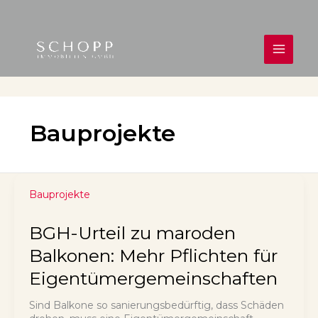
Zum
Inhalt
springen
MAIN
MEN
Bauprojekte
Bauprojekte
BGH-Urteil zu maroden
Balkonen: Mehr Pflichten für
Eigentümergemeinschaften
Sind Balkone so sanierungsbedürftig, dass Schäden